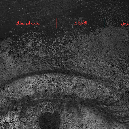
عرض
الأحداث
يجب ان يملك