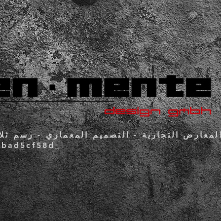
ارض التجارية - التصميم المعماري - رسم ثلاثي الأبعاد - de-3194
6bad5cf58d_