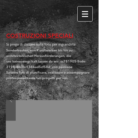
COSTRUZIONI SPECIALI
Si prega di cliccare sulla foto per ingrandirla
Sonderbauten, von Kunstwerken bis hin zu
architektonischen Herausforderungen, die
uns keineswegs kalt lassen da wir_cc781905-5cde-
3194 -bb3b-136bad5cf58d_con passione
Saremo lieti di pianificare, realizzare e accompagnare
professionalmente tali progetti per voi.